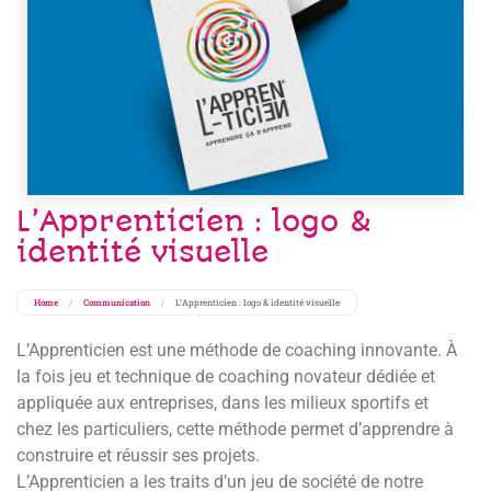
L’Apprenticien : logo &
identité visuelle
Home
/
Communication
/
L’Apprenticien : logo & identité visuelle
L’Apprenticien est une méthode de coaching innovante. À
la fois jeu et technique de coaching novateur dédiée et
appliquée aux entreprises, dans les milieux sportifs et
chez les particuliers, cette méthode permet d’apprendre à
construire et réussir ses projets.
L’Apprenticien a les traits d’un jeu de société de notre